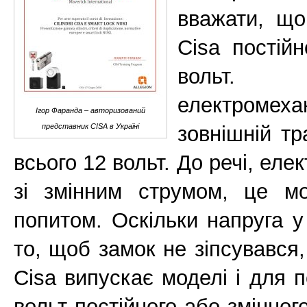
вважати, що
Cisa постій
вольт. 
електромех
Ігор Фаранда – авторизований
зовнішній т
представник CISA в Україні
всього 12 вольт. До речі, еле
зі змінним струмом, це мо
попитом. Оскільки напруга 
то, щоб замок не зіпсувався,
Cisa випускає моделі і для п
вольт постійного або змінног