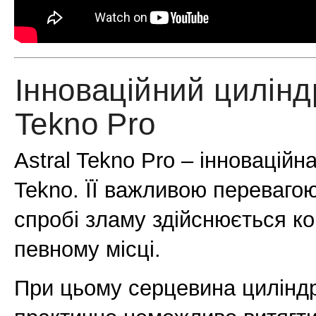
Інноваційний цилінд
Tekno Pro
Astral Tekno Pro – інноваційн
Tekno. ЇЇ важливою перевагою
спробі зламу здійснюється к
певному місці.
При цьому серцевина циліндра