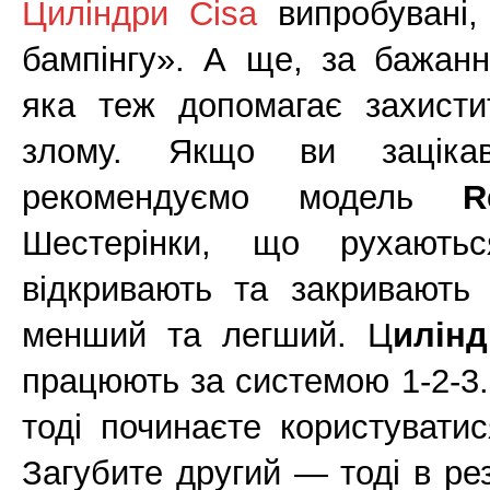
Циліндри Cisa
випробувані,
бампінгу». А ще, за бажанн
яка теж допомагає захисти
злому. Якщо ви зацікав
рекомендуємо модель
R
Шестерінки, що рухають
відкривають та закривають
менший та легший. Ц
илін
працюють за системою 1-2-3
тоді починаєте користувати
Загубите другий — тоді в рез