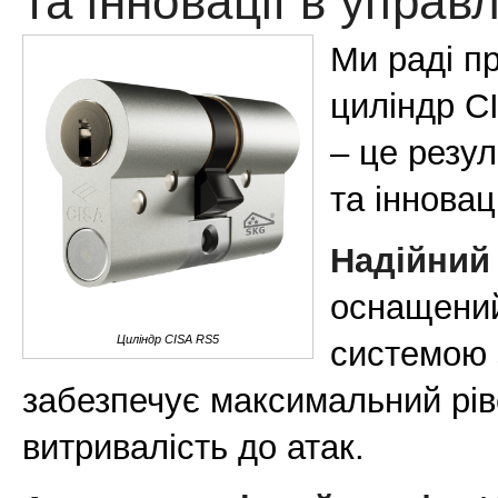
та інновації в управ
Ми раді п
циліндр C
– це резу
та інновац
Надійний
оснащений
Циліндр CISA RS5
системою 
забезпечує максимальний рів
витривалість до атак.