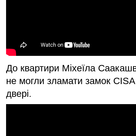
До квартири Міхеїла Саакашв
не могли зламати замок CISA
двері.