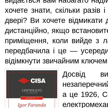
видається вам набагато наді
хочете знати, скільки разів 
двері? Ви хочете відмикати
дистанційно, якщо встановит
приміщення, коли вийде з л
передбачила і це — усереди
відімкнути звичайним ключем
Досвід в
незаперечний
а це 1926, C
електромех