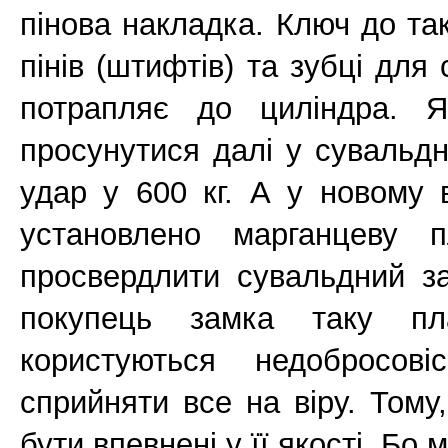
пінова накладка. Ключ до та
пінів (штифтів) та зубці дл
потрапляє до циліндра. Я
просунутися далі у сувальд
удар у 600 кг. А у новому 
установлено марганцеву 
просвердлити сувальдний з
покупець замка таку пл
користуються недобросов
сприйняти все на віру. Тому
бути впевнені у її якості. Бо 